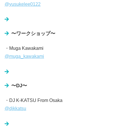
@yusukelee0122
〜ワークショップ〜
・Muga Kawakami
@muga_kawakami
〜DJ〜
・DJ K-KATSU From Osaka
@djkkatsu