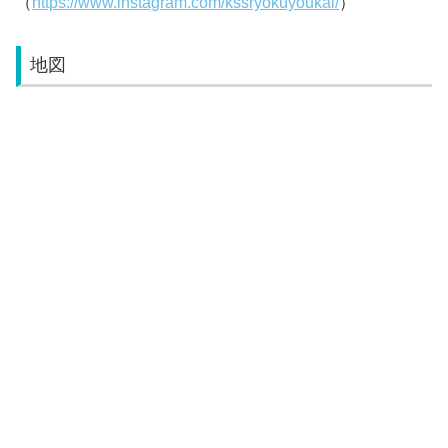
（
https://www.instagram.com/kssryokuyoukai/
）
地図