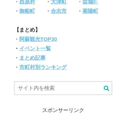
・
西原村
・
大津町
・
益城
町
・
御船町
・
合志市
・
菊陽町
【まとめ】
・
阿蘇観光TOP30
・
イベント一覧
・
まとめ記事
・
市町村別ランキング
スポンサーリンク