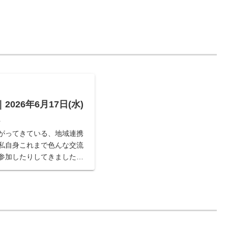
026年6月17日(水)
ス
がってきている、地域連携
私自身これまで色んな交流
参加したりしてきました。
は、１つ。つながりの大切
で、簡単に課題が解決でき
スチャンスへ発展するこ