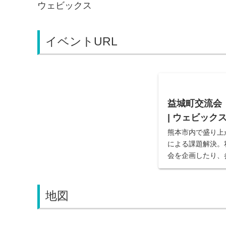
ウェビックス
イベントURL
益城町交流会｜2
| ウェビック
熊本市内で盛り上
による課題解決。
会を企画したり、
そこで感じること
さ。つながること
たり。次のビジネ
地図
と...