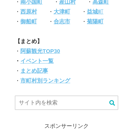
・
南小国町
・
産山村
・
高森町
・
西原村
・
大津町
・
益城
町
・
御船町
・
合志市
・
菊陽町
【まとめ】
・
阿蘇観光TOP30
・
イベント一覧
・
まとめ記事
・
市町村別ランキング
スポンサーリンク