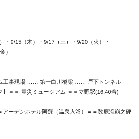
月）・9/15（木）・9/17（土）・9/20（火）・
（金）
ダム工事現場 …… 第一白川橋梁 …… 戸下トンネル
】＝＝ 震災ミュージアム ＝＝立野駅(16:40着)
＝アーデンホテル阿蘇（温泉入浴）＝＝数鹿流崩之碑