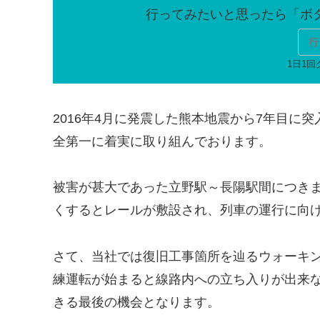
行
2016年4月に発震した熊本地震から7年目に
全第一に着実に取り組んでおります。
被害が甚大であった立野駅～長陽駅間につき
くするとレールが敷設され、列車の運行に向
さて、当社では復旧工事箇所を辿るウォーキ
練運転が始まると線路内への立ち入りが出来
きる最後の機会となります。