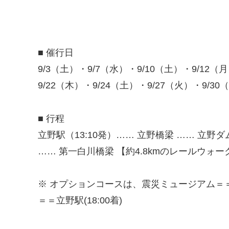
■ 催行日
9/3（土）・9/7（水）・9/10（土）・9/12（
9/22（木）・9/24（土）・9/27（火）・9/30
■ 行程
立野駅（13:10発）…… 立野橋梁 …… 立野
…… 第一白川橋梁 【約4.8kmのレールウォーク
※ オプションコースは、震災ミュージアム＝
＝＝立野駅(18:00着)