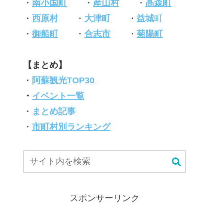
・
南小国町
・
産山村
・
高森町
・
西原村
・
大津町
・
益城
町
・
御船町
・
合志市
・
菊陽町
【まとめ】
・
阿蘇観光TOP30
・
イベント一覧
・
まとめ記事
・
市町村別ランキング
スポンサーリンク