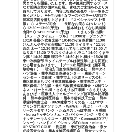
民まつりを開催いたします。食や健康に関するブース
など近隣企業や団体も出展。 皆様のご来場を心よりお
待ちしております。 内容は投稿の画像や下記一覧をご
覧ください。 ◾️今年も様々なブースやステージ演目で
健軍商店街を盛り上げます！ 『スペシャルゲスト情
報』 ◇ ステージ司会 長船なお美さん(タレント)
◇ 12:30〜13:00(予定) 熊本城おもてなし武将隊
出陣‼︎ ◇ 14:00〜14:30(予定) くまモン隊 出動‼︎
【ステージ タイムテーブル】 * 10:00オープニング *
10:10 長嶺小 吹奏楽部 * 10:40のぞみ保育園 * 11:00
けんぶん少年少女合唱団 * 11:30 ライミティ * 11:50
西名 太一 * 12:30 熊本城おもてなし武将隊 * 13:00 さ
ゆり園 * 13:20 フラ.スタジオ.ホク.ラニ * 14:00 くまモ
ン隊 * 14:30 靍田 理咲子 * 14:50 村上 和枝 * 15:20 湖
東中吹奏楽部 ※タイムテーブルは状況等により変更に
なる場合もあります。 【ブース出展団体様（順不同,
敬称略）】 ・明治安田生命保険相互会社 ・熊本ダイ
ハツ販売 ・熊本県総合保健センター ・東部クリーン
センター ・自衛隊 ・熊本市上下水道サービス公社 ・
東区健康まちづくり推進員協議会 ・熊本県立大学 ・
東区保健こども課 ・食生活改善推進協議会 ・(株)ワン
ネス ・はーとの樹 ・ささえりあ江津湖 ・ささえりあ
あさひば ・医療法人ウェルビーイング健軍熊本泌尿器
科 ・熊本市歯科医師会 ・熊本市歯科技工士会 ・熊本
県歯科衛生士会 ・8020健康づくりの会 ・えびすや ・
プリン専門店アソテラス ・WaiWai ・満ぷく ・ベーカ
リースキダマリンク ・たぬきのしっぽ本舗 ・月香園
・koreaキッチンソナム ・スパイシーサンジ ・春くる
キッチン〜キムタコ〜 ・和方商店 ・Connect(3Dプリ
ンター) ・ハンドメイドショップMYchan ・mimo ・
UP START COUP ・樹里屋 ・東町校区自治会 ・泉ケ
丘校区青少協 ・熊本東地区保護司会 ・熊大デジタル