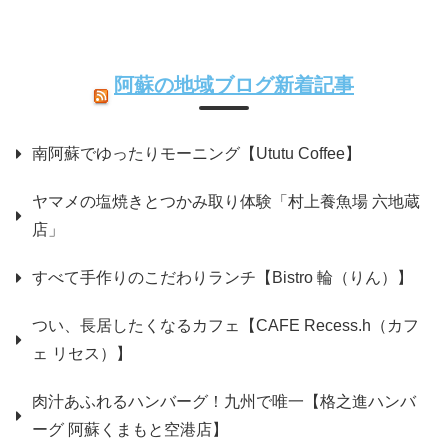
阿蘇の地域ブログ新着記事
南阿蘇でゆったりモーニング【Ututu Coffee】
ヤマメの塩焼きとつかみ取り体験「村上養魚場 六地蔵
店」
すべて手作りのこだわりランチ【Bistro 輪（りん）】
つい、長居したくなるカフェ【CAFE Recess.h（カフ
ェ リセス）】
肉汁あふれるハンバーグ！九州で唯一【格之進ハンバ
ーグ 阿蘇くまもと空港店】