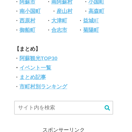
・
阿蘇市
・
南阿蘇村
・
小国町
・
南小国町
・
産山村
・
高森町
・
西原村
・
大津町
・
益城
町
・
御船町
・
合志市
・
菊陽町
【まとめ】
・
阿蘇観光TOP30
・
イベント一覧
・
まとめ記事
・
市町村別ランキング
スポンサーリンク