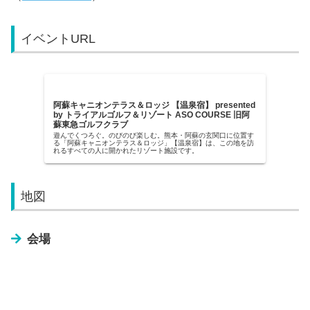
イベントURL
阿蘇キャニオンテラス＆ロッジ 【温泉宿】 presented
by トライアルゴルフ＆リゾート ASO COURSE 旧阿
蘇東急ゴルフクラブ
遊んでくつろぐ。のびのび楽しむ。熊本・阿蘇の玄関口に位置す
る「阿蘇キャニオンテラス＆ロッジ」【温泉宿】は、この地を訪
れるすべての人に開かれたリゾート施設です。
地図
会場