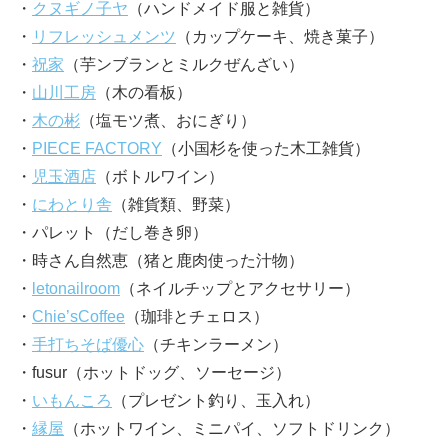
・
クヌギノ子ヤ
（ハンドメイド服と雑貨）
・
リフレッシュメンツ
（カップケーキ、焼き菓子）
・
祝家
（芋ンブランとミルクぜんざい）
・
山川工房
（木の看板）
・
木の彬
（塩モツ煮、おにぎり）
・
PIECE FACTORY
（小国杉を使った木工雑貨）
・
児玉酒店
（ボトルワイン）
・
にわとり舎
（雑貨類、野菜）
・パレット（だし巻き卵）
・時さん自然恵（猪と鹿肉使った汁物）
・
letonailroom
（ネイルチップとアクセサリー）
・
Chie’sCoffee
（珈琲とチェロス）
・
手打ちそば優心
（チキンラーメン）
・fusur（ホットドッグ、ソーセージ）
・
いもんころ
（プレゼント釣り、玉入れ）
・
縁屋
（ホットワイン、ミニパイ、ソフトドリンク）