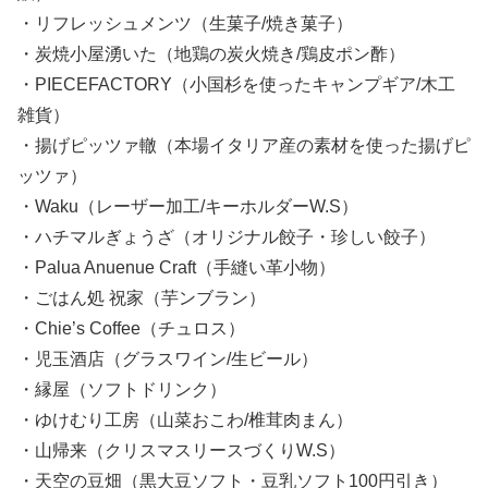
・リフレッシュメンツ（生菓子/焼き菓子）
・炭焼小屋湧いた（地鶏の炭火焼き/鶏皮ポン酢）
・PIECEFACTORY（小国杉を使ったキャンプギア/木工
雑貨）
・揚げピッツァ轍（本場イタリア産の素材を使った揚げピ
ッツァ）
・Waku（レーザー加工/キーホルダーW.S）
・ハチマルぎょうざ（オリジナル餃子・珍しい餃子）
・Palua Anuenue Craft（手縫い革小物）
・ごはん処 祝家（芋ンブラン）
・Chie’s Coffee（チュロス）
・児玉酒店（グラスワイン/生ビール）
・縁屋（ソフトドリンク）
・ゆけむり工房（山菜おこわ/椎茸肉まん）
・山帰来（クリスマスリースづくりW.S）
・天空の豆畑（黒大豆ソフト・豆乳ソフト100円引き）