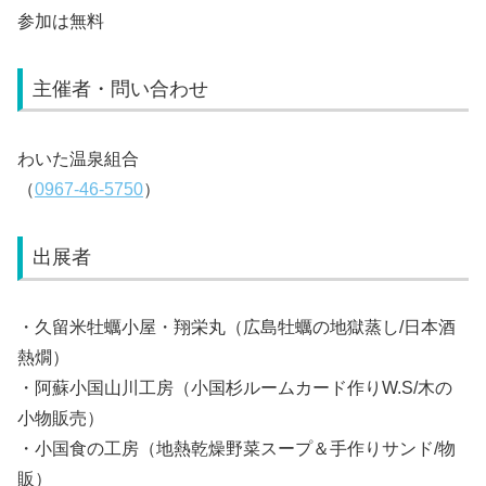
参加は無料
主催者・問い合わせ
わいた温泉組合
（
0967-46-5750
）
出展者
・久留米牡蠣小屋・翔栄丸（広島牡蠣の地獄蒸し/日本酒
熱燗）
・阿蘇小国山川工房（小国杉ルームカード作りW.S/木の
小物販売）
・小国食の工房（地熱乾燥野菜スープ＆手作りサンド/物
販）