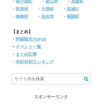
・
南小国町
・
産山村
・
高森町
・
西原村
・
大津町
・
益城
町
・
御船町
・
合志市
・
菊陽町
【まとめ】
・
阿蘇観光TOP30
・
イベント一覧
・
まとめ記事
・
市町村別ランキング
スポンサーリンク