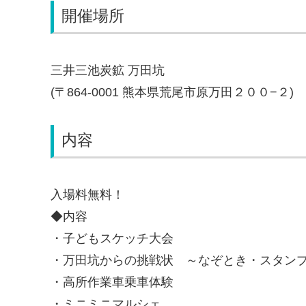
開催場所
三井三池炭鉱 万田坑
(〒864-0001 熊本県荒尾市原万田２００−２)
内容
入場料無料！
◆内容
・子どもスケッチ大会
・万田坑からの挑戦状 ～なぞとき・スタン
・高所作業車乗車体験
・ミニミニマルシェ