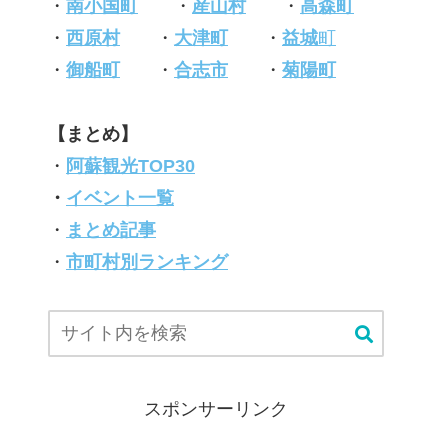
・
南小国町
・
産山村
・
高森町
・
西原村
・
大津町
・
益城
町
・
御船町
・
合志市
・
菊陽町
【まとめ】
・
阿蘇観光TOP30
・
イベント一覧
・
まとめ記事
・
市町村別ランキング
スポンサーリンク