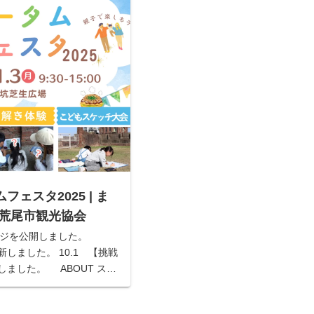
ェスタ2025 | ま
 荒尾市観光協会
ページを公開しました。
新しました。 10.1 【挑戦
ました。 ABOUT スケ
高所作業車 美味しい