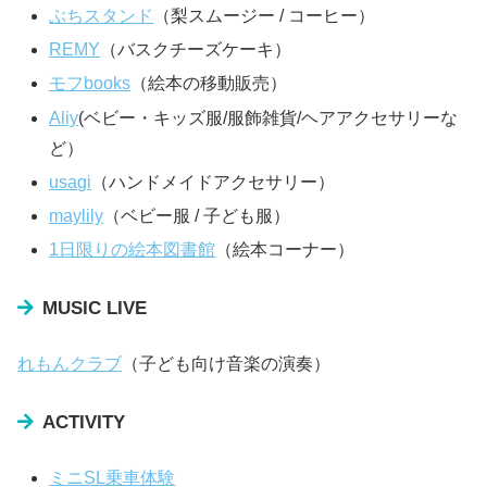
ぶちスタンド
（梨スムージー / コーヒー）
REMY
（バスクチーズケーキ）
モフbooks
（絵本の移動販売）
Aliy
(ベビー・キッズ服/服飾雑貨/ヘアアクセサリーな
ど）
usagi
（ハンドメイドアクセサリー）
maylily
（ベビー服 / 子ども服）
1日限りの絵本図書館
（絵本コーナー）
MUSIC LIVE
れもんクラブ
（子ども向け音楽の演奏）
ACTIVITY
ミニSL乗車体験