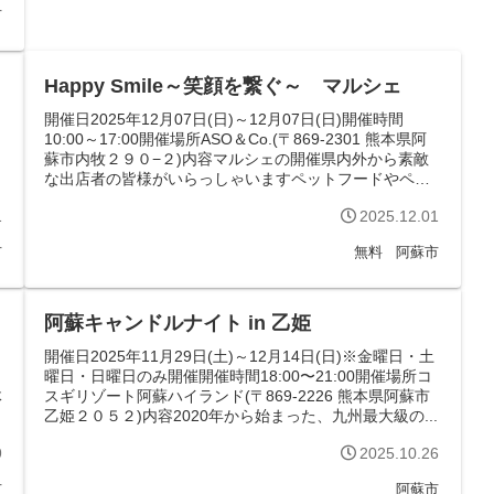
市
Happy Smile～笑顔を繋ぐ～ マルシェ
開催日2025年12月07日(日)～12月07日(日)開催時間
10:00～17:00開催場所ASO＆Co.(〒869-2301 熊本県阿
蘇市内牧２９０−２)内容マルシェの開催県内外から素敵
な出店者の皆様がいらっしゃいますペットフードやペッ
ト...
1
2025.12.01
市
無料
阿蘇市
阿蘇キャンドルナイト in 乙姫
開催日2025年11月29日(土)～12月14日(日)※金曜日・土
曜日・日曜日のみ開催開催時間18:00〜21:00開催場所コ
体
スギリゾート阿蘇ハイランド(〒869-2226 熊本県阿蘇市
乙姫２０５２)内容2020年から始まった、九州最大級の...
9
2025.10.26
市
阿蘇市