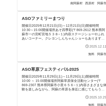
南阿蘇村
西原村
阿蘇
ASOファミリーまつり
開催日2025年12月21日(日)～12月21日(日)開催時間
10:30～15:00開催場所あそ四季彩(〒869-2612 熊本県阿
蘇市一の宮町宮地５３８−１)内容ステージショーやふれ
あいコーナー。クレヨンしんちゃんショーもあります。
キッチ...
2025.12.1
無料
阿蘇
ASO草原フェスティバル2025
開催日2025年11月29日(土)～11月29日(土)開催時間
10:00 ～ 15:00開催場所阿蘇草原保全活動センター(〒
869-2307 熊本県阿蘇市小里６５６−１)内容さまざまな
験を楽しみながら、阿蘇の草原を身近に感じてもらうイ
ベン...
2025.10.2
無料
阿蘇