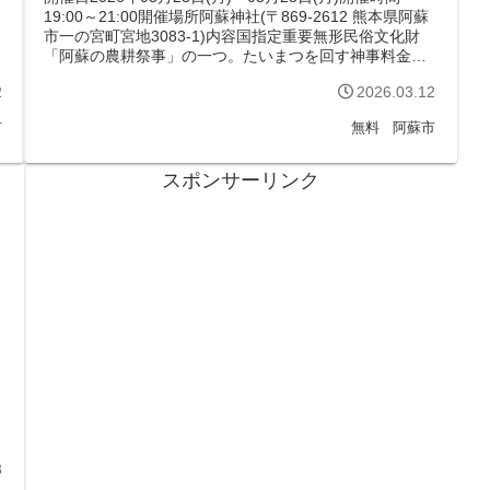
19:00～21:00開催場所阿蘇神社(〒869-2612 熊本県阿蘇
市一の宮町宮地3083-1)内容国指定重要無形民俗文化財
「阿蘇の農耕祭事」の一つ。たいまつを回す神事料金無
料...
2
2026.03.12
市
無料
阿蘇市
スポンサーリンク
3