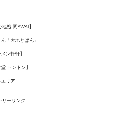
処 間AWAI】
さん「大地とぱん」
ーメン軒軒】
堂 トントン】
るエリア
ンサーリンク