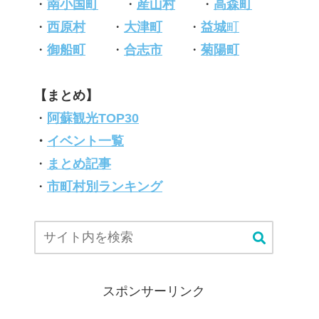
・
南小国町
・
産山村
・
高森町
・
西原村
・
大津町
・
益城
町
・
御船町
・
合志市
・
菊陽町
【まとめ】
・
阿蘇観光TOP30
・
イベント一覧
・
まとめ記事
・
市町村別ランキング
スポンサーリンク