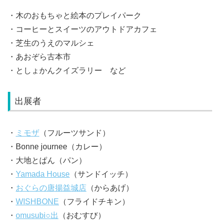
・木のおもちゃと絵本のプレイパーク
・コーヒーとスイーツのアウトドアカフェ
・芝生のうえのマルシェ
・あおぞら古本市
・としょかんクイズラリー など
出展者
・
ミモザ
（フルーツサンド）
・Bonne journee（カレー）
・大地とぱん（パン）
・
Yamada House
（サンドイッチ）
・
おぐらの唐揚益城店
（からあげ）
・
WISHBONE
（フライドチキン）
・
omusubi○出
（おむすび）