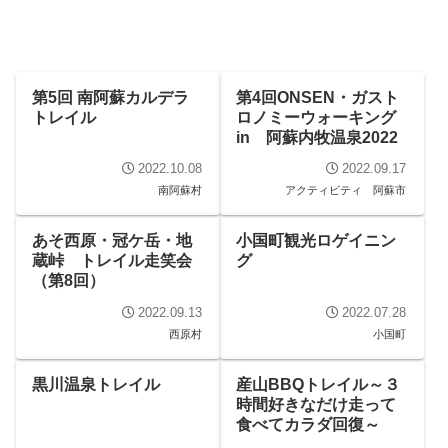
第5回 南阿蘇カルデラ
第4回ONSEN・ガスト
トレイル
ロノミーウォーキング
in 阿蘇内牧温泉2022
2022.10.08
2022.09.17
南阿蘇村
アクティビティ
阿蘇市
あそ西原・冠ケ岳・地
小国町観光ロゲイニン
蔵峠 トレイル走笑会
グ
（第8回）
2022.09.13
2022.07.28
西原村
小国町
黒川温泉トレイル
産山BBQトレイル～３
時間好きなだけ走って
食べてカラダ回復～